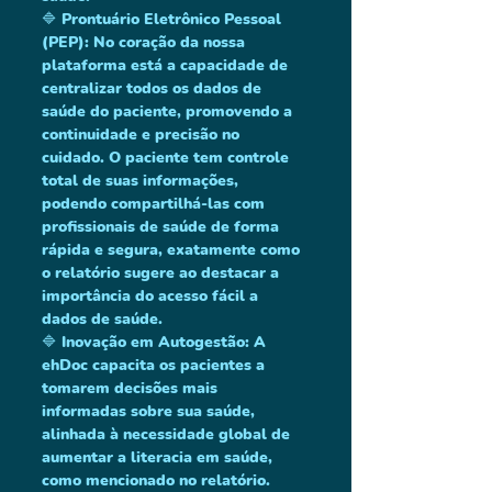
🔷 Prontuário Eletrônico Pessoal 
(PEP): No coração da nossa 
plataforma está a capacidade de 
centralizar todos os dados de 
saúde do paciente, promovendo a 
continuidade e precisão no 
cuidado. O paciente tem controle 
total de suas informações, 
podendo compartilhá-las com 
profissionais de saúde de forma 
rápida e segura, exatamente como 
o relatório sugere ao destacar a 
importância do acesso fácil a 
dados de saúde.
🔷 Inovação em Autogestão: A 
ehDoc capacita os pacientes a 
tomarem decisões mais 
informadas sobre sua saúde, 
alinhada à necessidade global de 
aumentar a literacia em saúde, 
como mencionado no relatório. 