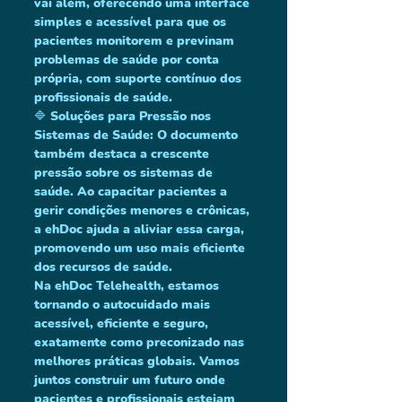
vai além, oferecendo uma interface 
simples e acessível para que os 
pacientes monitorem e previnam 
problemas de saúde por conta 
própria, com suporte contínuo dos 
profissionais de saúde.
🔷 Soluções para Pressão nos 
Sistemas de Saúde: O documento 
também destaca a crescente 
pressão sobre os sistemas de 
saúde. Ao capacitar pacientes a 
gerir condições menores e crônicas, 
a ehDoc ajuda a aliviar essa carga, 
promovendo um uso mais eficiente 
dos recursos de saúde.
Na ehDoc Telehealth, estamos 
tornando o autocuidado mais 
acessível, eficiente e seguro, 
exatamente como preconizado nas 
melhores práticas globais. Vamos 
juntos construir um futuro onde 
pacientes e profissionais estejam 