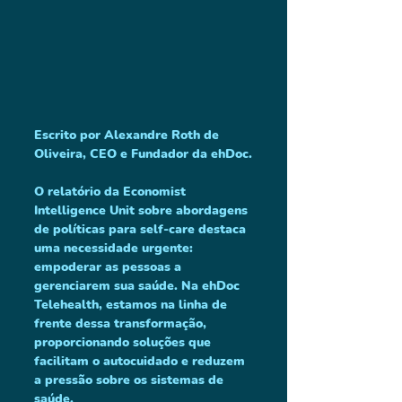
Escrito por 
Alexandre Roth de 
Oliveira, CEO e Fundador da ehDoc.
O relatório da Economist 
Intelligence Unit sobre abordagens 
de políticas para self-care destaca 
uma necessidade urgente: 
empoderar as pessoas a 
gerenciarem sua saúde. Na ehDoc 
Telehealth, estamos na linha de 
frente dessa transformação, 
proporcionando soluções que 
facilitam o autocuidado e reduzem 
a pressão sobre os sistemas de 
saúde.