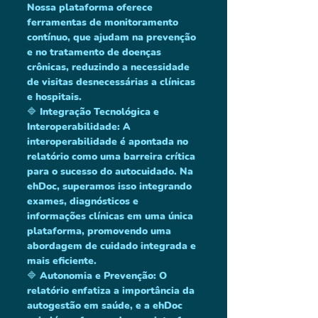
Nossa plataforma oferece 
ferramentas de monitoramento 
contínuo, que ajudam na prevenção 
e no tratamento de doenças 
crônicas, reduzindo a necessidade 
de visitas desnecessárias a clínicas 
e hospitais.
🔷 Integração Tecnológica e 
Interoperabilidade: A 
interoperabilidade é apontada no 
relatório como uma barreira crítica 
para o sucesso do autocuidado. Na 
ehDoc, superamos isso integrando 
exames, diagnósticos e 
informações clínicas em uma única 
plataforma, promovendo uma 
abordagem de cuidado integrada e 
mais eficiente.
🔷 Autonomia e Prevenção: O 
relatório enfatiza a importância da 
autogestão em saúde, e a ehDoc 